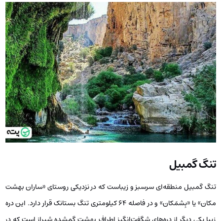
تنگ گمبیل
تنگ گمبیل منطقه‌ای سرسبز و زیباست که در نزدیکی روستای «ساران بهشت
مکان» یا «بِشمَکان» و در فاصله 64 کیلومتری تنگ بستانک قرار دارد. این دره
زیبا یکی دیگر از دره‌های شگفت‌انگیز اطراف بهشت گمشده شیراز است که در