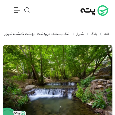
خانه
بلاگ
شیراز
تنگ بستانک مرودشت | بهشت گمشده شیراز