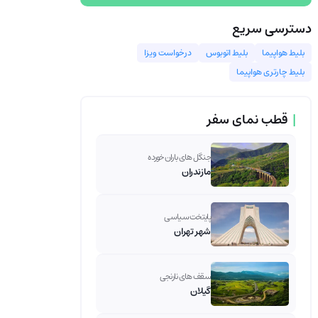
دسترسی سریع
بلیط هواپیما
بلیط اتوبوس
درخواست ویزا
بلیط چارتری هواپیما
|
قطب نمای سفر
جنگل های باران خورده
مازندران
پایتخت سیاسی
شهر تهران
سقف های نارنجی
گیلان