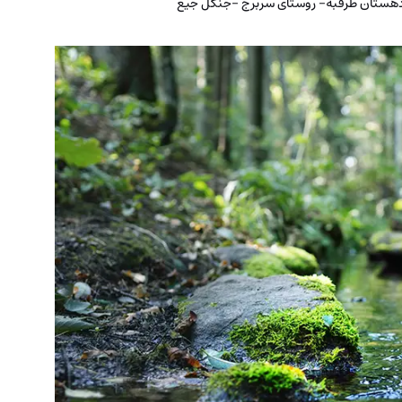
هستان طرقبه- روستای سربرج -جنگل جیغ