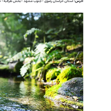
آدرس:
استان خراسان رضوی -جنوب مشهد -بخش طرقبه- د