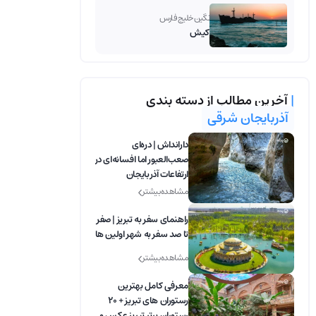
نگین خلیج فارس
کیش
|
آخرین مطالب از دسته بندی
آذربایجان شرقی
دارانداش | دره‌ای
صعب‌العبور اما افسانه‌ای در
ارتفاعات آذربایجان
مشاهده بیشتر
راهنمای سفر به تبریز | صفر
تا صد سفر به شهر اولین ها
مشاهده بیشتر
معرفی کامل بهترین
رستوران‌ های تبریز + 20
رستوران برتر تبریز عکس و