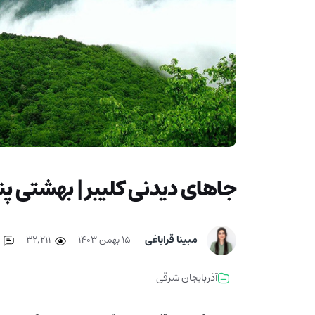
جاهای دیدنی کلیبر | بهشتی پن
مبینا قراباغی
۱۵ بهمن ۱۴۰۳
32,211
7
آذربایجان شرقی