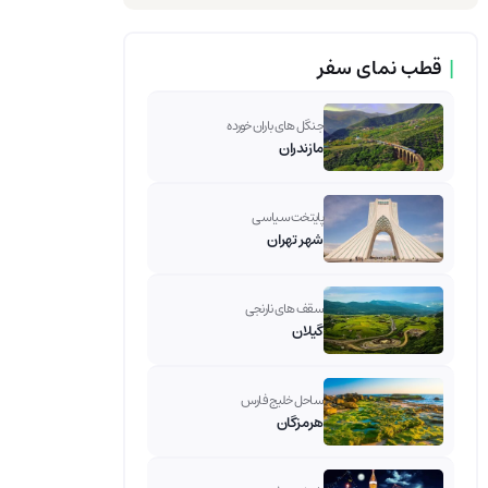
|
قطب نمای سفر
جنگل های باران خورده
مازندران
پایتخت سیاسی
شهر تهران
سقف های نارنجی
گیلان
ساحل خلیج فارس
هرمزگان