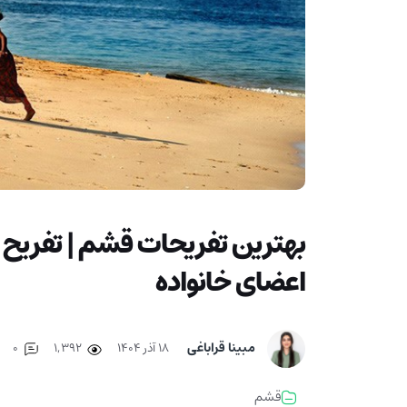
بهترین تفریحات قشم | تفریح 
اعضای خانواده
مبینا قراباغی
۱۸ آذر ۱۴۰۴
1,392
0
قشم