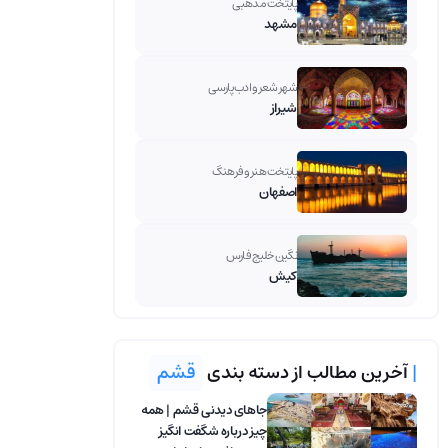
پایتخت مذهبی
مشهد
شهر شعر و ادب پارسی
شیراز
پایتخت هنر و فرهنگ
اصفهان
نگین خلیج فارس
کیش
|
آخرین مطالب از دسته بندی
قشم
جاهای دیدنی قشم | همه
چیز درباره شگفت انگیز