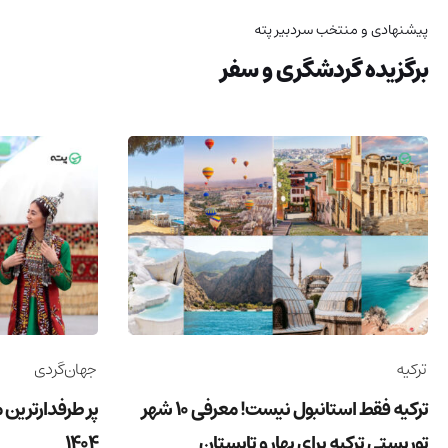
پیشنهادی و منتخب سردبیر پته
برگزیده گردشگری و سفر
ترکیه
جهان‌گردی
ترکیه فقط استانبول نیست! معرفی 10 شهر
پر طرفدارترین 
توریستی ترکیه برای بهار و تابستان
1404