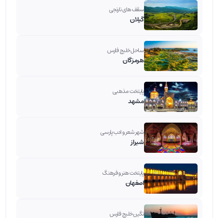
سقف های نارنجی
گیلان
ساحل خلیج فارس
هرمزگان
پایتخت مذهبی
مشهد
شهر شعر و ادب پارسی
شیراز
پایتخت هنر و فرهنگ
اصفهان
نگین خلیج فارس