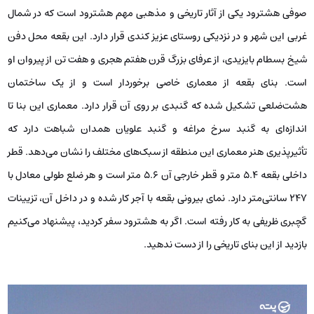
صوفی هشترود یکی از آثار تاریخی و مذهبی مهم هشترود است که در شمال
غربی این شهر و در نزدیکی روستای عزیز کندی قرار دارد. این بقعه محل دفن
شیخ بسطام بایزیدی، از عرفای بزرگ قرن هفتم هجری و هفت تن از پیروان او
است. بنای بقعه از معماری خاصی برخوردار است و از یک ساختمان
هشت‌ضلعی تشکیل شده که گنبدی بر روی آن قرار دارد. معماری این بنا تا
اندازه‌ای به گنبد سرخ مراغه و گنبد علویان همدان شباهت دارد که
تأثیرپذیری هنر معماری این منطقه از سبک‌های مختلف را نشان می‌دهد. قطر
داخلی بقعه ۵.۴ متر و قطر خارجی آن ۵.۶ متر است و هر ضلع طولی معادل با
۲۴۷ سانتی‌متر دارد. نمای بیرونی بقعه با آجر کار شده و در داخل آن، تزیینات
گچبری ظریفی به کار رفته است. اگر به هشترود سفر کردید، پیشنهاد می‌کنیم
بازدید از این بنای تاریخی را از دست ندهید.