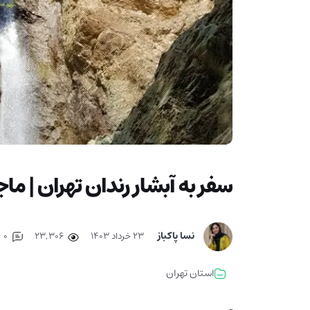
سفر به آبشار رندان تهران | م
نسا پاکباز
۲۳ خرداد ۱۴۰۳
23,306
0
استان تهران