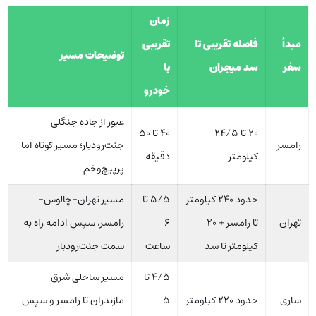
زمان
مبدأ
فاصله تقریبی تا
تقریبی
توضیحات مسیر
سفر
سد میجران
با
خودرو
عبور از جاده جنگلی
۲۰ تا ۲۴/۵
۴۰ تا ۵۰
رامسر
جنت‌رودبار؛ مسیر کوتاه اما
کیلومتر
دقیقه
پرپیچ‌وخم
حدود ۲۴۰ کیلومتر
۵/۵ تا
مسیر تهران–چالوس–
تهران
تا رامسر + ۲۰
۶
رامسر، سپس ادامه راه به
کیلومتر تا سد
ساعت
سمت جنت‌رودبار
۴/۵ تا
مسیر ساحلی شرق
ساری
حدود ۲۲۰ کیلومتر
۵
مازندران تا رامسر و سپس