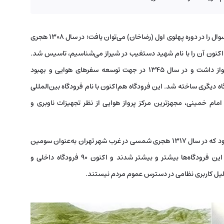
اما سوال، دومین فرودگاه چه زمانی ساخته شد؟ جواب این سوال را در دوره پهلوی اول (رضاخان) می‌توان یافت؛ در سال 1308 هجری
 اکنون آن را با نام شهید دستغیب در شیراز می‌شناسیم، تاسیس شد.
البته این فرودگاه در آن زمان فقط بین شهرهای ایران پرواز داشت و در سال 1345 در جهت توسعه سفرهای هوایی و بهبود
دیگری ساخته شد. این فرودگاه هم‌اکنون با نام فرودگاه بین‌المللی
م خمینی، مجهزترین مرکز پرواز هوایی از نظر تجهیزات ناوبری و
سومین فرودگاه های بین المللی ایران هم فرودگاه مهرآباد بود که در سال 1317 هجری شمسی در غرب شهر تهران به‌عنوان سومین
مرکز پروازهای هوایی بین‌المللی کشور ساخته شد. به‌مرور این فرودگاه‌ها بیشتر و بیشتر شدند و اکنون 90 فرودگاه داخلی و
به‌دلیل کاربری نظامی در دسترس عموم مردم نیستند.