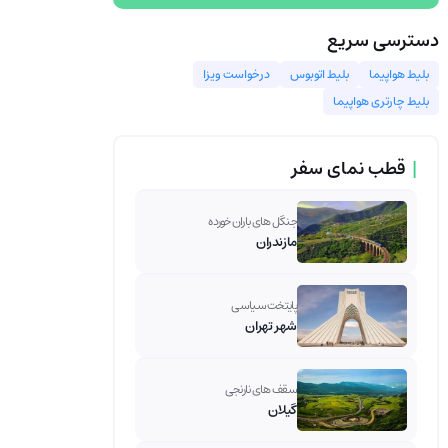
دسترسی سریع
بلیط هواپیما
بلیط اتوبوس
درخواست ویزا
بلیط چارتری هواپیما
|
قطب نمای سفر
جنگل های باران خورده
مازندران
پایتخت سیاسی
شهر تهران
سقف های نارنجی
گیلان