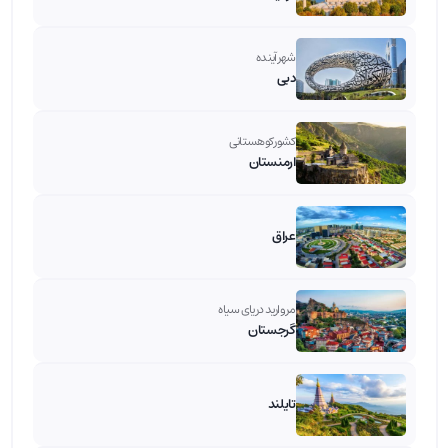
شهر آینده
دبی
کشور کوهستانی
ارمنستان
عراق
مروارید دریای سیاه
گرجستان
تایلند