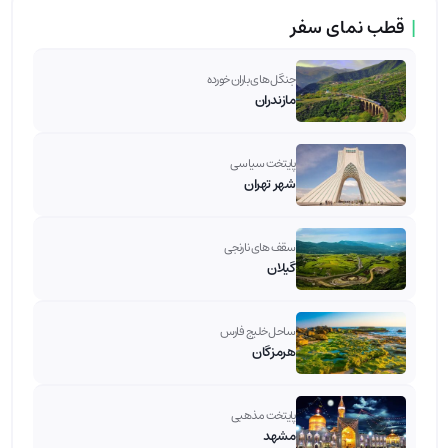
|
قطب نمای سفر
جنگل های باران خورده
مازندران
پایتخت سیاسی
شهر تهران
سقف های نارنجی
گیلان
ساحل خلیج فارس
هرمزگان
پایتخت مذهبی
مشهد