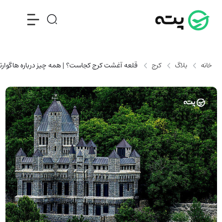
خانه
بلاگ
کرج
قلعه آغشت کرج کجاست؟ | همه چیز درباره هاگوارتز