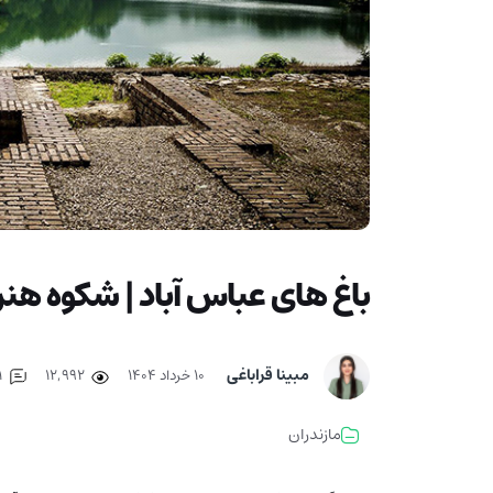
باغ های عباس آباد | شکوه هنر
مبینا قراباغی
۱۰ خرداد ۱۴۰۴
12,992
1
مازندران