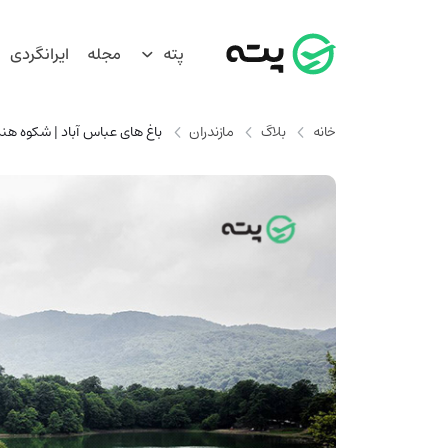
پته
مجله
ایرانگردی
خانه
بلاگ
مازندران
باغ های عباس آباد | شکوه هنر