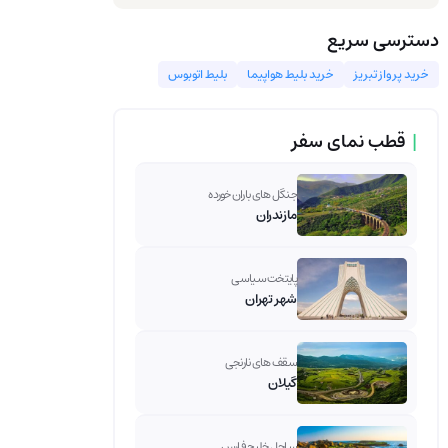
دسترسی سریع
خرید پرواز تبریز
خرید بلیط هواپیما
بلیط اتوبوس
|
قطب نمای سفر
جنگل های باران خورده
مازندران
پایتخت سیاسی
شهر تهران
سقف های نارنجی
گیلان
ساحل خلیج فارس