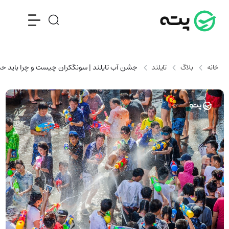
خانه
بلاگ
تایلند
جشن آب تایلند | سونگکران چیست و چرا باید حداق