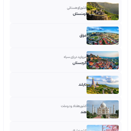
کشور کوهستانی
ارمنستان
عراق
مروارید دریای سیاه
گرجستان
تایلند
کشور هفتاد و دو ملت
هند
کشور عشاق