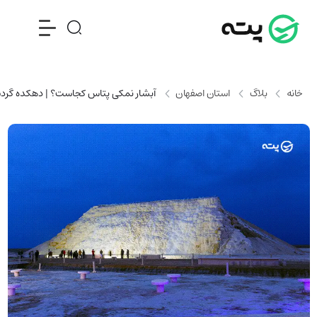
خانه
بلاگ
استان اصفهان
آبشار نمکی پتاس کجاست؟ | دهکده گردش