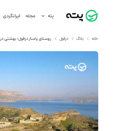
پته
مجله
ایرانگردی
خانه
بلاگ
درفول
روستای پامنار دزفول؛ بهشتی در