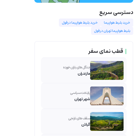
دسترسی سریع
خرید بلیط هواپیما
خرید بلیط هواپیما درفول
بلیط هواپیما تهران درفول
|
قطب نمای سفر
جنگل های باران خورده
مازندران
پایتخت سیاسی
شهر تهران
سقف های نارنجی
گیلان