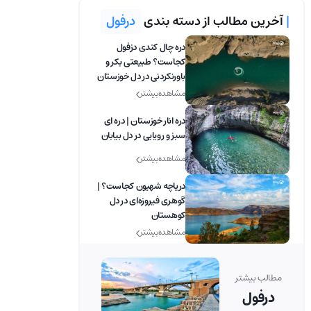
|
آخرین مطالب از دسته بندی
درفول
دره چال کندی دزفول
کجاست؟ طبیعتی بکر و
باورنکردنی در دل خوزستان
مشاهده بیشتر
دره انار خوزستان | دره ای
سبز و رویایی در دل بیابان
مشاهده بیشتر
دریاچه شهیون کجاست؟ |
گوهری فیروزه‌ای در دل
کوهستان
مشاهده بیشتر
مطالب بیشتر
درفول