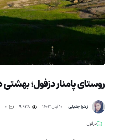
روستای پامنار دزفول؛ بهشتی 
زهرا جلیلی
۱۰ آبان ۱۴۰۳
9,938
0
درفول