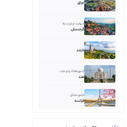
عراق
مروارید دریای سیاه
گرجستان
تایلند
کشور هفتاد و دو ملت
هند
کشور عشاق
فرانسه