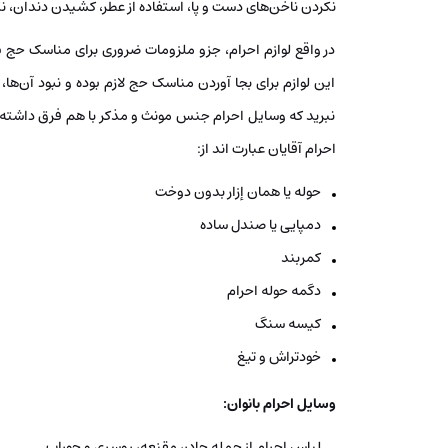
نکردن ناخن‌های دست و پا، استفاده از عطر، کشیدن دندان، نگ
در واقع لوازم احرام، جزو ملزومات ضروری برای مناسک حج بو
این لوازم برای بجا آوردن مناسک حج لازم بوده و نبود آن‌ها، م
نبرید که وسایل احرام جنس مونث و مذکر با هم فرق داشته که 
احرام آقایان عبارت اند از:
حوله یا همان إزار بدون دوخت
دمپایی یا صندل ساده
کمربند
دگمه حوله احرام
کیسه سنگ
خودتراش و تیغ
وسایل احرام بانوان:
لباس احرام از جمله چادر، مقنعه، روسری و جوراب