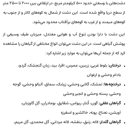
دشت‌هلن با وسعتی حدود 500 کیلومتر مربع، در ارتفاعی بین 2000 تا 2500 متر
از سطح دریا واقع شده است. این دشت از شمال به کوه‌های کلار و از جنوب به
کوه‌های میمند و از غرب به کوه‌های برآفتاب محدود می‌شود.
این دشت با دارا بودن تنوع آب و هوایی معتدل، میزبان طیف وسیعی از
پوشش گیاهی است. در این دشت می‌توان انواع مختلفی از گیاهان را مشاهده
کرد که از جمله آن‌ها می‌توان به موارد زیر اشاره کرد:
درختان:
بلوط غربی، زربین، ممرس، افرا، بید، زبان گنجشک، گردو،
بادام وحشی و ارغوان
درختچه‌ها:
تمشک، گلابی وحشی، زرشک، سماق، آلبالو وحشی، گوجه
وحشی، پسته وحشی و انجیر وحشی
گیاهان علفی:
گون، کُنار، ریواس، شقایق، بومادران، گل گاوزبان،
آویشن، نعناع، پونه، خاکشیر و اسفرزه
گیاهان گلدار:
لاله، زنبق، بنفشه، لاله مردابی، گل محمدی، گل مریم،