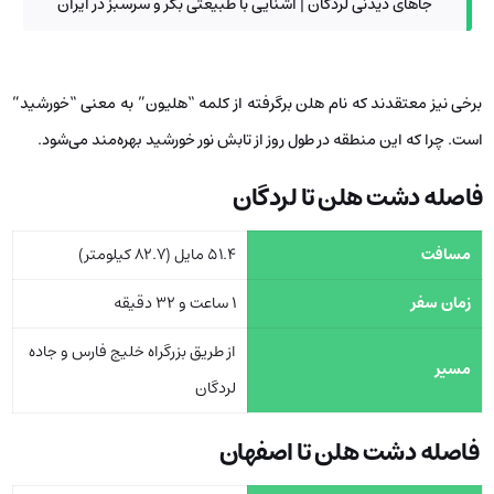
جاهای دیدنی لردگان | آشنایی با طبیعتی بکر و سرسبز در ایران
برخی نیز معتقدند که نام هلن برگرفته از کلمه “هلیون” به معنی “خورشید”
است. چرا که این منطقه در طول روز از تابش نور خورشید بهره‌مند می‌شود.
فاصله دشت هلن تا لردگان
مسافت
51.4 مایل (82.7 کیلومتر)
زمان سفر
1 ساعت و 32 دقیقه
از طریق بزرگراه خلیج فارس و جاده
مسیر
لردگان
فاصله دشت هلن تا اصفهان