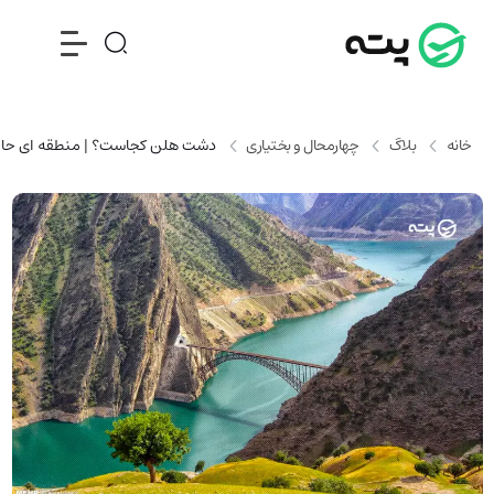
خانه
بلاگ
چهارمحال و بختیاری
دشت هلن كجاست؟ | منطقه ای حافظ