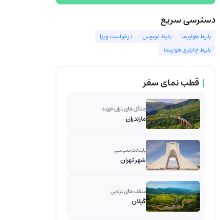
دسترسی سریع
بلیط هواپیما
بلیط اتوبوس
درخواست ویزا
بلیط چارتری هواپیما
|
قطب نمای سفر
جنگل های باران خورده
مازندران
پایتخت سیاسی
شهر تهران
سقف های نارنجی
گیلان