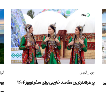
جهان‌گردی
گیل
وریستی
پر طرفدارترین مقاصد خارجی برای سفر نوروز 1404
روس
سب