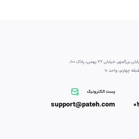
آدرس : اصفهان، خیابان بزرگمهر، خیابان 22 بهمن، پلاک 100،
ه چهارم، واحد 10
پست الکترونیک
support@pateh.com
0