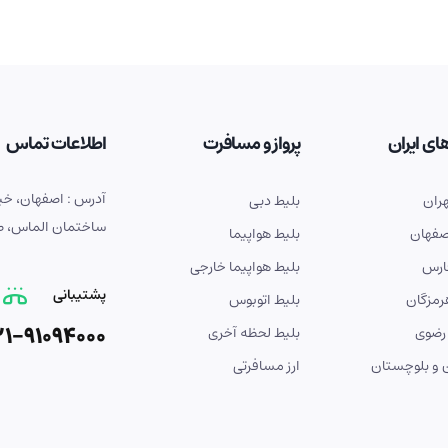
ای ایران
پرواز و مسافرت
اطلاعات تماس
ران
بلیط دبی
ساختمان الماس، طبق
صفهان
بلیط هواپیما
ارس
بلیط هواپیما خارجی
پشتیبانی
رمزگان
بلیط اتوبوس
21-91094000
رضوی
بلیط لحظه آخری
و بلوچستان
ارز مسافرتی