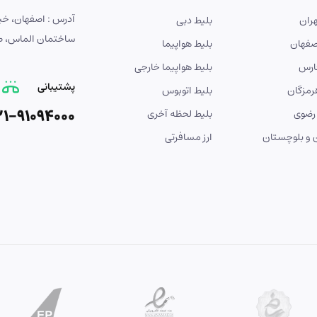
ران
بلیط دبی
ساختمان الماس، طبق
صفهان
بلیط هواپیما
ارس
بلیط هواپیما خارجی
پشتیبانی
رمزگان
بلیط اتوبوس
21-91094000
رضوی
بلیط لحظه آخری
و بلوچستان
ارز مسافرتی