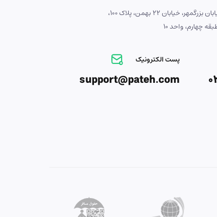
آدرس : اصفهان، خیابان بزرگمهر، خیابان 22 بهمن، پلاک 100،
ه چهارم، واحد 10
پست الکترونیک
support@pateh.com
0