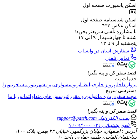
اسکن پاسپورت صفحه اول
اسکن شناسنامه صفحه اول
اسکن عکس ۳*۴
با مشاوره تلفنی سریعتر بخرید!
شنبه تا چهارشنبه از ۹ الی ۱۷
پنجشنبه از ۹ تا ۱۳
سفارش آسان در واتساپ
تماس تلفنی
قصد سفر کن و پته بگیر!
خدمات پته
پرواز داخلی
پرواز خارجی
بلیط اتوبوس
سواری بین شهری
تور مسافرتی
ویزا
دسترسی سریع
مجله سفر
درباره ما
قوانین و مقررات
پرسش های متداول
تماس با ما
قصد سفر کن و پته بگیر!
پست الکترونیک
support@pateh.com
تلفن پشتیبانی
۰۲۱-۹۱۰۹۴۰۰۰
آدرس : اصفهان، خیابان بزرگمهر، خیابان ۲۲ بهمن، پلاک ۱۰۰،
ساختمان الماس، طبقه چهارم، واحد ۱۰