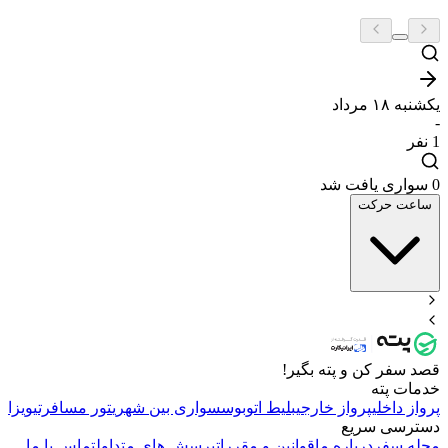
یکشنبه ۱۸ مرداد
-
1
نفر
0 سواری یافت شد
ساعت حرکت
قصد سفر کن و پته بگیر!
خدمات پته
پرواز داخلی
پرواز خارجی
بلیط اتوبوس
سواری بین شهری
تور مسافرتی
ویزا
دسترسی سریع
مجله سفر
درباره ما
قوانین و مقررات
پرسش های متداول
تماس با ما