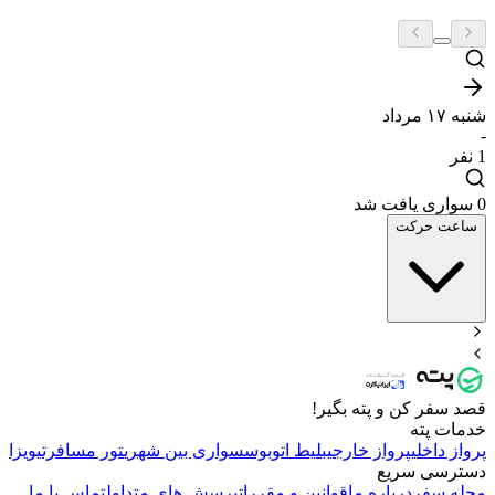
شنبه ۱۷ مرداد
-
1
نفر
0 سواری یافت شد
ساعت حرکت
قصد سفر کن و پته بگیر!
خدمات پته
پرواز داخلی
پرواز خارجی
بلیط اتوبوس
سواری بین شهری
تور مسافرتی
ویزا
دسترسی سریع
مجله سفر
درباره ما
قوانین و مقررات
پرسش های متداول
تماس با ما