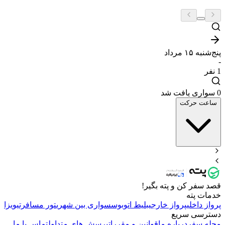
پنج‌شنبه ۱۵ مرداد
-
1
نفر
0 سواری یافت شد
ساعت حرکت
قصد سفر کن و پته بگیر!
خدمات پته
پرواز داخلی
پرواز خارجی
بلیط اتوبوس
سواری بین شهری
تور مسافرتی
ویزا
دسترسی سریع
مجله سفر
درباره ما
قوانین و مقررات
پرسش های متداول
تماس با ما