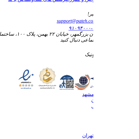
قصد سفر کن و پته بگیر!
پست الکترونیک
support@pateh.com
تلفن پشتیبانی
۰۲۱-۹۱۰۹۴۰۰۰
آدرس : اصفهان، خیابان بزرگمهر، خیابان ۲۲ بهمن، پلاک ۱۰۰، ساختمان الماس، طبقه چهارم، واحد ۱۰
ما را در شبکه های اجتماعی دنبال کنید
نماد های اعتماد الکترونیک
بلیط هواپیما تهران به مشهد
بلیط استانبول به تهران
بلیط تهران به استانبول
بلیط تهران به نجف
بلیط لحظه آخری
بلیط دبی
بلیط کیش
بلیط اتوبوس اصفهان تهران