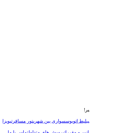
پنج‌شنبه ۱۵ مرداد
-
1
نفر
0 سواری یافت شد
ساعت حرکت
قصد سفر کن و پته بگیر!
خدمات پته
پرواز داخلی
پرواز خارجی
بلیط اتوبوس
سواری بین شهری
تور مسافرتی
ویزا
دسترسی سریع
مجله سفر
درباره ما
قوانین و مقررات
پرسش های متداول
تماس با ما