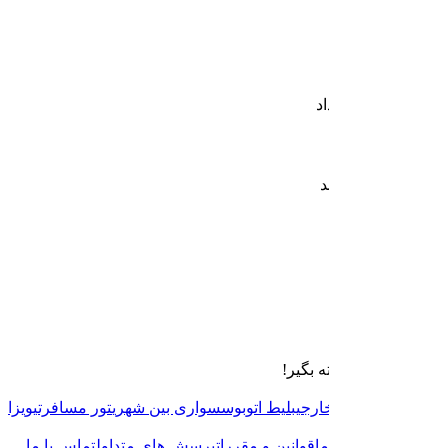
چهارشنبه ۱۴ مرداد
-
1
نفر
0 سواری یافت شد
ساعت حرکت
قصد سفر کن و پته بگیر!
خدمات پته
پرواز داخلی
پرواز خارجی
بلیط اتوبوس
سواری بین شهری
تور مسافرتی
ویزا
دسترسی سریع
مجله سفر
درباره ما
قوانین و مقررات
پرسش های متداول
تماس با ما