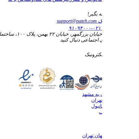
قصد سفر کن و پته بگیر!
پست الکترونیک
support@pateh.com
تلفن پشتیبانی
۰۲۱-۹۱۰۹۴۰۰۰
آدرس : اصفهان، خیابان بزرگمهر، خیابان ۲۲ بهمن، پلاک ۱۰۰، ساختمان الماس، طبقه چهارم، واحد ۱۰
ما را در شبکه های اجتماعی دنبال کنید
نماد های اعتماد الکترونیک
بلیط هواپیما تهران به مشهد
بلیط استانبول به تهران
بلیط تهران به استانبول
بلیط تهران به نجف
بلیط لحظه آخری
بلیط دبی
بلیط کیش
بلیط اتوبوس اصفهان تهران