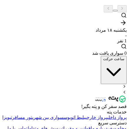
یکشنبه ۱۸ مرداد
-
1
نفر
0 سواری یافت شد
ساعت حرکت
قصد سفر کن و پته بگیر!
خدمات پته
پرواز داخلی
پرواز خارجی
بلیط اتوبوس
سواری بین شهری
تور مسافرتی
ویزا
دسترسی سریع
مجله سفر
درباره ما
قوانین و مقررات
پرسش های متداول
تماس با ما