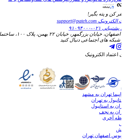
 کن و پته بگیر!
الکترونیک
support@pateh.com
پشتیبانی
۰۲۱-۹۱۰۹۴۰۰۰
ابان بزرگمهر، خیابان ۲۲ بهمن، پلاک ۱۰۰، ساختمان الماس، طبقه چهارم، واحد ۱۰
 شبکه های اجتماعی دنبال کنید
 اعتماد الکترونیک
پیما تهران به مشهد
انبول به تهران
ان به استانبول
ران به نجف
ظه آخری
ی
یش
وبوس اصفهان تهران