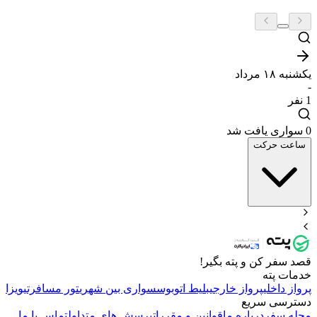
یکشنبه ۱۸ مرداد
-
1
نفر
0 سواری یافت شد
ساعت حرکت
قصد سفر کن و پته بگیر!
خدمات پته
پرواز داخلی
پرواز خارجی
بلیط اتوبوس
سواری بین شهری
تور مسافرتی
ویزا
دسترسی سریع
مجله سفر
درباره ما
قوانین و مقررات
پرسش های متداول
تماس با ما