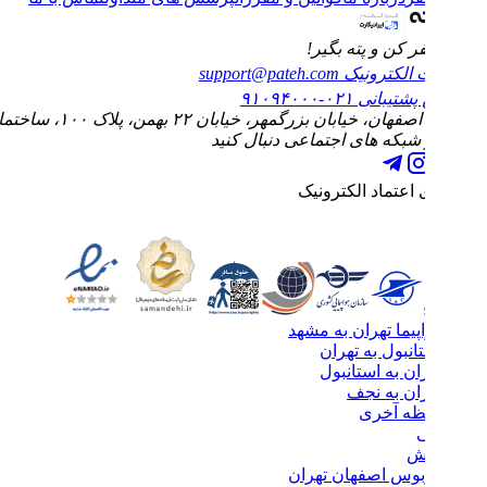
 کن و پته بگیر!
الکترونیک
support@pateh.com
پشتیبانی
۰۲۱-۹۱۰۹۴۰۰۰
ابان بزرگمهر، خیابان ۲۲ بهمن، پلاک ۱۰۰، ساختمان الماس، طبقه چهارم، واحد ۱۰
 شبکه های اجتماعی دنبال کنید
 اعتماد الکترونیک
پیما تهران به مشهد
انبول به تهران
ان به استانبول
ران به نجف
ظه آخری
ی
یش
وبوس اصفهان تهران