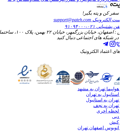
فر کن و پته بگیر!
ت الکترونیک
support@pateh.com
فن پشتیبانی
۰۲۱-۹۱۰۹۴۰۰۰
ان، خیابان بزرگمهر، خیابان ۲۲ بهمن، پلاک ۱۰۰، ساختمان الماس، طبقه چهارم، واحد ۱۰
 در شبکه های اجتماعی دنبال کنید
های اعتماد الکترونیک
هواپیما تهران به مشهد
استانبول به تهران
تهران به استانبول
تهران به نجف
 لحظه آخری
دبی
 کیش
اتوبوس اصفهان تهران