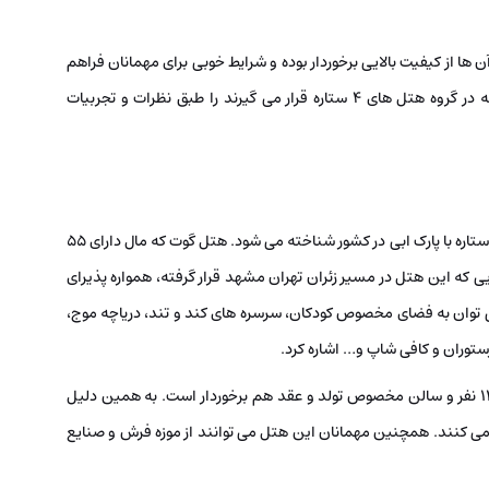
دارد که همگی آن ها از کیفیت بالایی برخوردار بوده و شرایط خوبی برای مهمانان فراهم
می کنند. ما در اینجا لیستی از بهترین هتل های سمنان که در گروه هتل های 4 ستاره قرار می گیرند را طبق نظرات و تجربیات
این هتل در سال 1394 تاسیس شد و به عنوان اولین هتل 4 ستاره با پارک ابی در کشور شناخته می شود. هتل گوت که مال دارای 55
ذیرایی از 250 نفر را دارد. از آنجایی که این هتل در مسیر زئران تهران مشهد قرار گرفته، همواره پذیرای
 توان به فضای مخصوص کودکان، سرسره های کند و تند، دریاچه موج،
رستوران و کافی شاپ و… اشاره کرد.
جالب است بدانید این هتل از یک تالار پذیرایی با ظرفیت 1200 نفر و سالن مخصوص تولد و عقد هم برخوردار است. به همین دلیل
می کنند. همچنین مهمانان این هتل می توانند از موزه فرش و صنایع