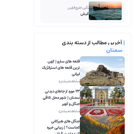
نگین خلیج فارس
کیش
|
آخرین مطالب از دسته بندی
سمنان
قلعه های سارو | کهن
ترین قلعه های استراتژیک
ایرانی
مشاهده بیشتر
23 مورد از جاهای دیدنی
سمنان | شهر محل تلاقی
جنگل و کویر
مشاهده بیشتر
جنگل های هیرکانی
کجاست؟ | زیبایی خیره
کننده ای در گیلان