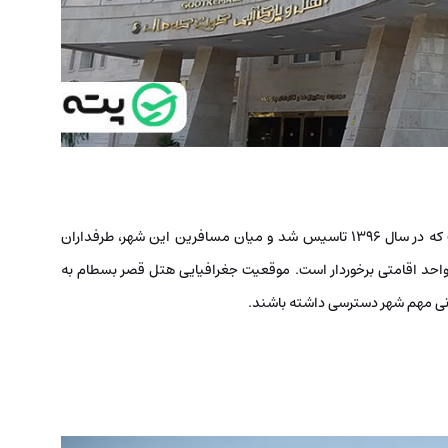
هتل 4 ستاره قصر یکی دیگر از هتل های نوساز سمنان است که در سال 1396 تاسیس شد و میان مسافرین این شهر، طرفداران
ادی دارد. این هتل به صورت 7 طبقه ساخته شده و از 40 واحد اقامتی برخوردار است. موقعیت جغرافیایی هتل قصر بسطام به
یدنی مهم شهر دسترسی داشته باشند.