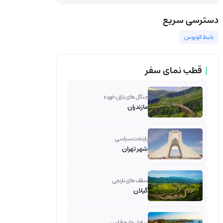
دسترسی سریع
بلیط اتوبوس
|
قطب نمای سفر
جنگل های باران خورده
مازندران
پایتخت سیاسی
شهر تهران
سقف های نارنجی
گیلان
ساحل خلیج فارس